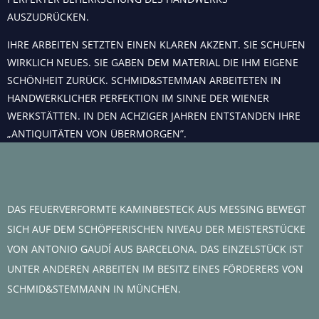
AUSZUDRÜCKEN.
IHRE ARBEITEN SETZTEN EINEN KLAREN AKZENT. SIE SCHUFEN
WIRKLICH NEUES. SIE GABEN DEM MATERIAL DIE IHM EIGENE
SCHÖNHEIT ZURÜCK. SCHMID&STEMMAN ARBEITETEN IN
HANDWERKLICHER PERFEKTION IM SINNE DER WIENER
WERKSTÄTTEN. IN DEN ACHZIGER JAHREN ENTSTANDEN IHRE
„ANTIQUITÄTEN VON ÜBERMORGEN”.
DAS FEUERVERFORMTE KAMINBESTECK AUS MESSING BEWEGT
SICH AUF DEM SCHÖPFERISCHEN NIVEAU DER MEISTERSTÜCKE
VON ANTONIO GAUDÍ AUS BARCELONA. DAS EINZELSTÜCK IST
UNTER ANDEREN ARBEITEN IM BESITZ EINES FÖRDERERS VON
SCHMID&STEMMANN IN MÜNCHEN.