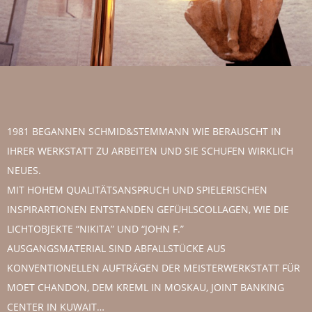
1981 BEGANNEN SCHMID&STEMMANN WIE BERAUSCHT IN
IHRER WERKSTATT ZU ARBEITEN UND SIE SCHUFEN WIRKLICH
NEUES.
MIT HOHEM QUALITÄTSANSPRUCH UND SPIELERISCHEN
INSPIRARTIONEN ENTSTANDEN GEFÜHLSCOLLAGEN, WIE DIE
LICHTOBJEKTE “NIKITA” UND “JOHN F.”
AUSGANGSMATERIAL SIND ABFALLSTÜCKE AUS
KONVENTIONELLEN AUFTRÄGEN DER MEISTERWERKSTATT FÜR
MOET CHANDON, DEM KREML IN MOSKAU, JOINT BANKING
CENTER IN KUWAIT…