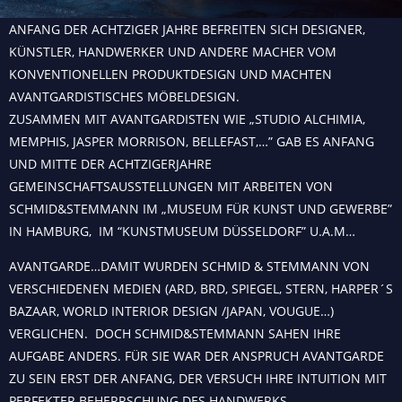
ANFANG DER ACHTZIGER JAHRE BEFREITEN SICH DESIGNER,
KÜNSTLER, HANDWERKER UND ANDERE MACHER VOM
KONVENTIONELLEN PRODUKTDESIGN UND MACHTEN
AVANTGARDISTISCHES MÖBELDESIGN.
ZUSAMMEN MIT AVANTGARDISTEN WIE „STUDIO ALCHIMIA,
MEMPHIS, JASPER MORRISON, BELLEFAST,…” GAB ES ANFANG
UND MITTE DER ACHTZIGERJAHRE
GEMEINSCHAFTSAUSSTELLUNGEN MIT ARBEITEN VON
SCHMID&STEMMANN IM „MUSEUM FÜR KUNST UND GEWERBE”
IN HAMBURG, IM “KUNSTMUSEUM DÜSSELDORF” U.A.M…
AVANTGARDE…DAMIT WURDEN SCHMID & STEMMANN VON
VERSCHIEDENEN MEDIEN (ARD, BRD, SPIEGEL, STERN, HARPER´S
BAZAAR, WORLD INTERIOR DESIGN /JAPAN, VOUGUE…)
VERGLICHEN. DOCH SCHMID&STEMMANN SAHEN IHRE
AUFGABE ANDERS. FÜR SIE WAR DER ANSPRUCH AVANTGARDE
ZU SEIN ERST DER ANFANG, DER VERSUCH IHRE INTUITION MIT
PERFEKTER BEHERRSCHUNG DES HANDWERKS