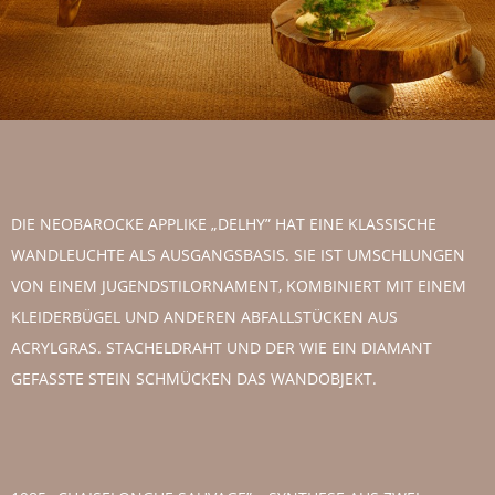
DIE NEOBAROCKE APPLIKE „DELHY” HAT EINE KLASSISCHE
WANDLEUCHTE ALS AUSGANGSBASIS. SIE IST UMSCHLUNGEN
VON EINEM JUGENDSTILORNAMENT, KOMBINIERT MIT EINEM
KLEIDERBÜGEL UND ANDEREN ABFALLSTÜCKEN AUS
ACRYLGRAS. STACHELDRAHT UND DER WIE EIN DIAMANT
GEFASSTE STEIN SCHMÜCKEN DAS WANDOBJEKT.