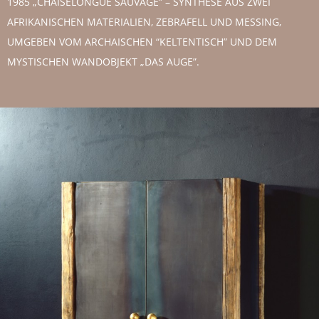
1985 „CHAISELONGUE SAUVAGE” – SYNTHESE AUS ZWEI
AFRIKANISCHEN MATERIALIEN, ZEBRAFELL UND MESSING,
UMGEBEN VOM ARCHAISCHEN “KELTENTISCH” UND DEM
MYSTISCHEN WANDOBJEKT „DAS AUGE”.